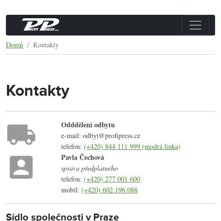
Domů
Kontakty
Kontakty
Odddělení odbytu
e-mail: odbyt@profipress.cz
telefon:
(+420) 844 111 999 (modrá linka)
Pavla Čechová
správa předplatného
telefon:
(+420) 277 001 600
mobil:
(+420) 602 196 088
Sídlo společnosti v Praze