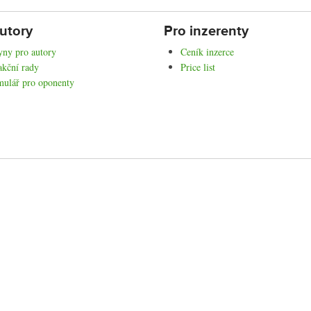
utory
Pro inzerenty
ny pro autory
Ceník inzerce
kční rady
Price list
mulář pro oponenty