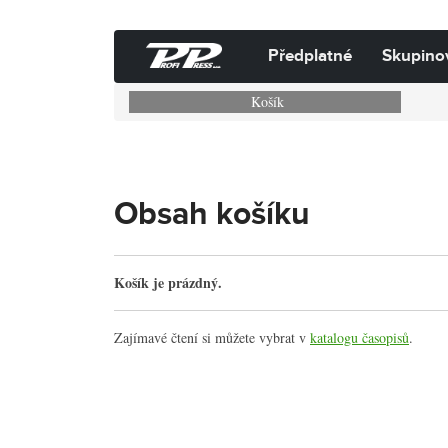
Předplatné
Skupino
Košík
Obsah košíku
Košík je prázdný.
Zajímavé čtení si můžete vybrat v
katalogu časopisů
.