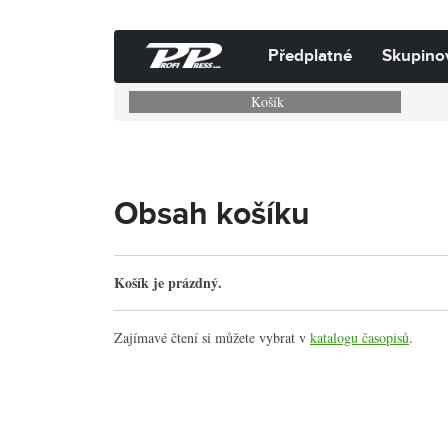
Předplatné
Skupino
Košík
Obsah košíku
Košík je prázdný.
Zajímavé čtení si můžete vybrat v
katalogu časopisů
.