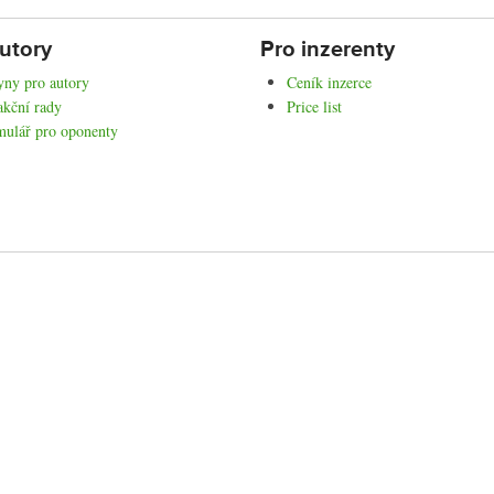
utory
Pro inzerenty
ny pro autory
Ceník inzerce
kční rady
Price list
mulář pro oponenty