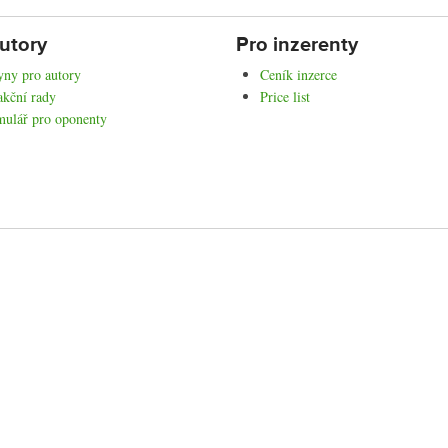
utory
Pro inzerenty
ny pro autory
Ceník inzerce
kční rady
Price list
mulář pro oponenty