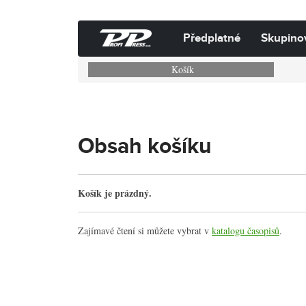
Předplatné
Skupino
Košík
Obsah košíku
Košík je prázdný.
Zajímavé čtení si můžete vybrat v
katalogu časopisů
.