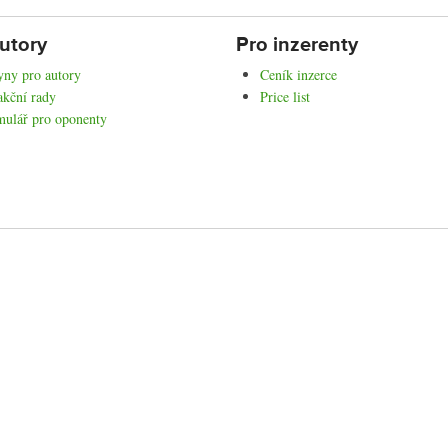
utory
Pro inzerenty
ny pro autory
Ceník inzerce
kční rady
Price list
mulář pro oponenty