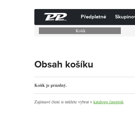
Předplatné
Skupino
Košík
Obsah košíku
Košík je prázdný.
Zajímavé čtení si můžete vybrat v
katalogu časopisů
.