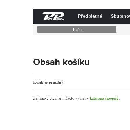
Předplatné
Skupino
Košík
Obsah košíku
Košík je prázdný.
Zajímavé čtení si můžete vybrat v
katalogu časopisů
.