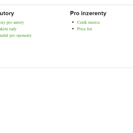
utory
Pro inzerenty
ny pro autory
Ceník inzerce
kční rady
Price list
mulář pro oponenty