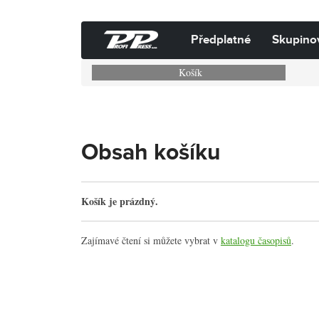
Předplatné
Skupino
Košík
Obsah košíku
Košík je prázdný.
Zajímavé čtení si můžete vybrat v
katalogu časopisů
.