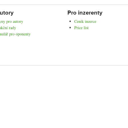
utory
Pro inzerenty
ny pro autory
Ceník inzerce
kční rady
Price list
mulář pro oponenty