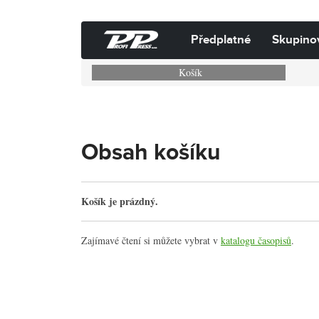
Předplatné
Skupino
Košík
Obsah košíku
Košík je prázdný.
Zajímavé čtení si můžete vybrat v
katalogu časopisů
.