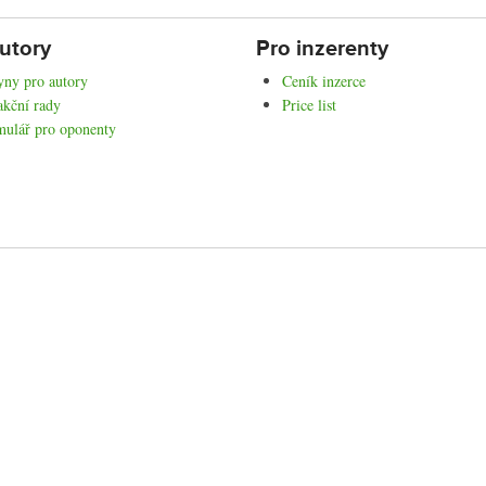
utory
Pro inzerenty
ny pro autory
Ceník inzerce
kční rady
Price list
mulář pro oponenty