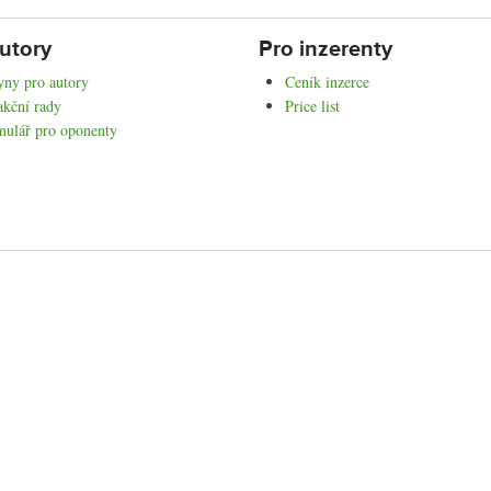
utory
Pro inzerenty
ny pro autory
Ceník inzerce
kční rady
Price list
mulář pro oponenty