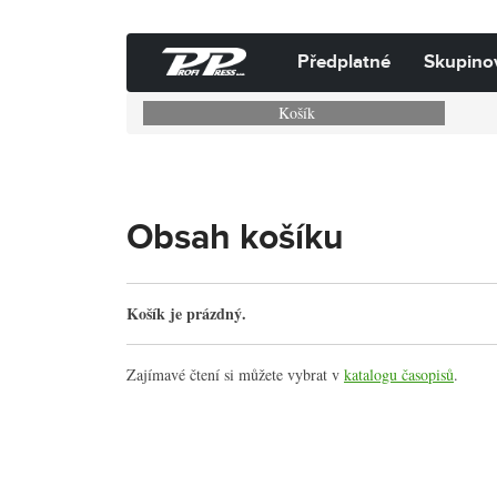
Předplatné
Skupino
Košík
Obsah košíku
Košík je prázdný.
Zajímavé čtení si můžete vybrat v
katalogu časopisů
.