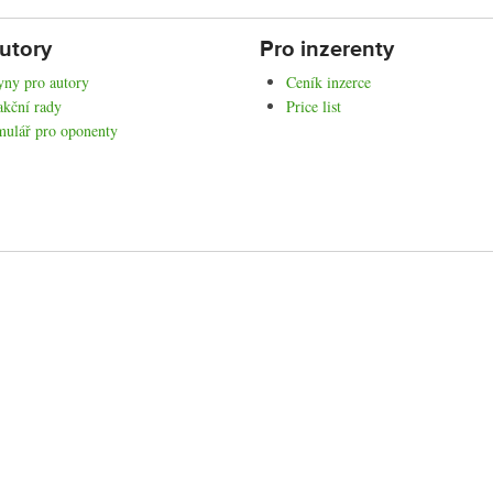
utory
Pro inzerenty
ny pro autory
Ceník inzerce
kční rady
Price list
mulář pro oponenty