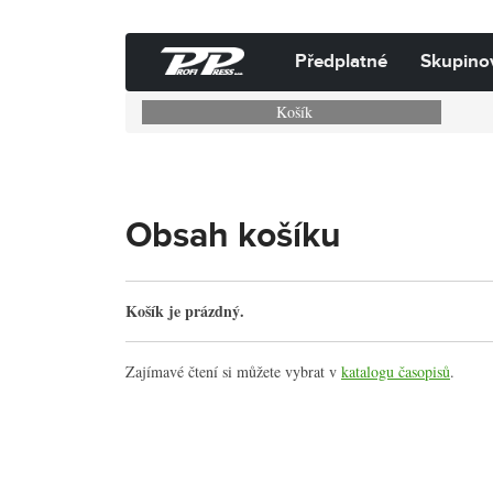
Předplatné
Skupino
Košík
Obsah košíku
Košík je prázdný.
Zajímavé čtení si můžete vybrat v
katalogu časopisů
.