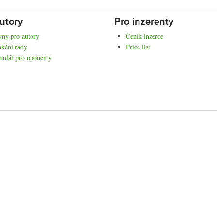
utory
Pro inzerenty
ny pro autory
Ceník inzerce
kční rady
Price list
mulář pro oponenty