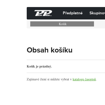
Předplatné
Skupino
Košík
Obsah košíku
Košík je prázdný.
Zajímavé čtení si můžete vybrat v
katalogu časopisů
.