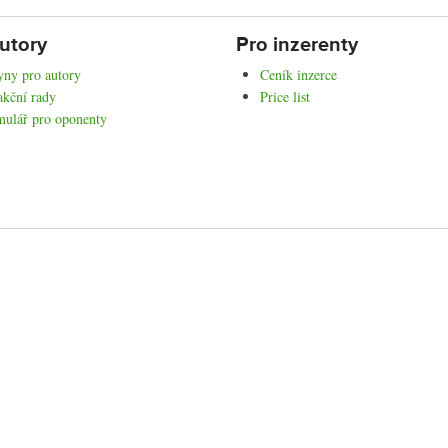
utory
Pro inzerenty
ny pro autory
Ceník inzerce
kční rady
Price list
mulář pro oponenty