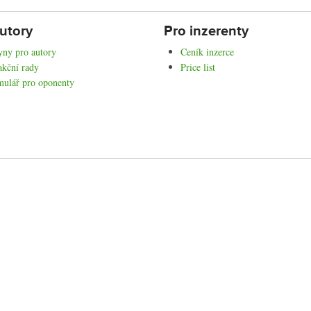
utory
Pro inzerenty
ny pro autory
Ceník inzerce
kční rady
Price list
mulář pro oponenty