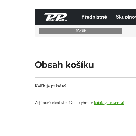
Předplatné
Skupino
Košík
Obsah košíku
Košík je prázdný.
Zajímavé čtení si můžete vybrat v
katalogu časopisů
.