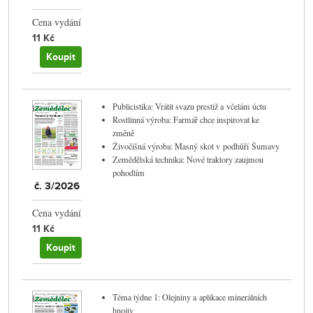
Cena vydání
11 Kč
Koupit
Publicistika: Vrátit svazu prestiž a včelám úctu
Rostlinná výroba: Farmář chce inspirovat ke
změně
Živočišná výroba: Masný skot v podhůří Šumavy
Zemědělská technika: Nové traktory zaujmou
pohodlím
č. 3/2026
Cena vydání
11 Kč
Koupit
Téma týdne 1: Olejniny a aplikace minerálních
hnojiv