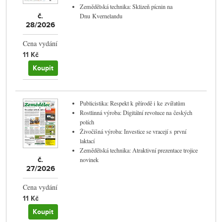
Zemědělská technika: Sklizeň pícnin na
č.
Dnu Kvernelandu
28/2026
Cena vydání
11 Kč
Koupit
Publicistika: Respekt k přírodě i ke zvířatům
Rostlinná výroba: Digitální revoluce na českých
polích
Živočišná výroba: Investice se vracejí s první
laktací
Zemědělská technika: Atraktivní prezentace trojice
č.
novinek
27/2026
Cena vydání
11 Kč
Koupit