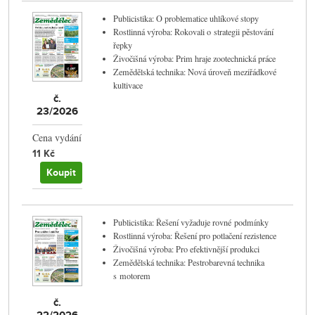
Publicistika: O problematice uhlíkové stopy
Rostlinná výroba: Rokovali o strategii pěstování
řepky
Živočišná výroba: Prim hraje zootechnická práce
Zemědělská technika: Nová úroveň meziřádkové
kultivace
č.
23/2026
Cena vydání
11 Kč
Koupit
Publicistika: Řešení vyžaduje rovné podmínky
Rostlinná výroba: Řešení pro potlačení rezistence
Živočišná výroba: Pro efektivnější produkci
Zemědělská technika: Pestrobarevná technika
s motorem
č.