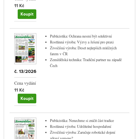
11 Kč
Koupit
Publicistika: Ochrana nesmí být selektivní
Rostlinná výroba: Výzvy a řešení pro praxi
Živočišná výroba: Deset nejlepších mléčných
farem v ČR
Zemědělská technika: Tradiční partner na západě
Čech
č. 13/2026
Cena vydání
11 Kč
Koupit
Publicistika: Nenechme si zničit část tradice
Rostlinná výroba: Udržitelné hospodaření
Živočišná výroba: Zaručuje robotické dojení
zdraví vemene?