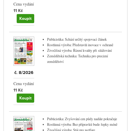
Cena vydání
11 Kč
Koupit
Publicistika: Schází určitý spojovací článek
Rostlinná výroba: Představili inovace v ochraně
Živočišná výroba: Řízení kvality při silážování
Zemědělská technika: Technika pro precizní
zemědělství
č. 8/2026
Cena vydání
11 Kč
Koupit
Publicistika: Zvyšování cen půdy nadále pokračuje
Rostlinná výroba: Bez přípravků bude řepky méně
Živočišná výroba: Stáj pro welfare