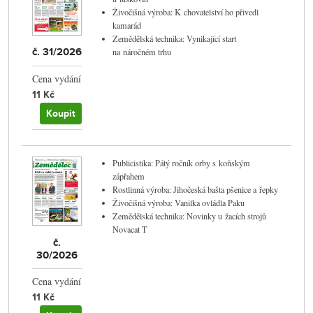
Živočišná výroba: K chovatelství ho přivedl
kamarád
Zemědělská technika: Vynikající start
č. 31/2026
na náročném trhu
Cena vydání
11 Kč
Koupit
Publicistika: Pátý ročník orby s koňským
zápřahem
Rostlinná výroba: Jihočeská bašta pšenice a řepky
Živočišná výroba: Vanilka ovládla Paku
Zemědělská technika: Novinky u žacích strojů
Novacat T
č.
30/2026
Cena vydání
11 Kč