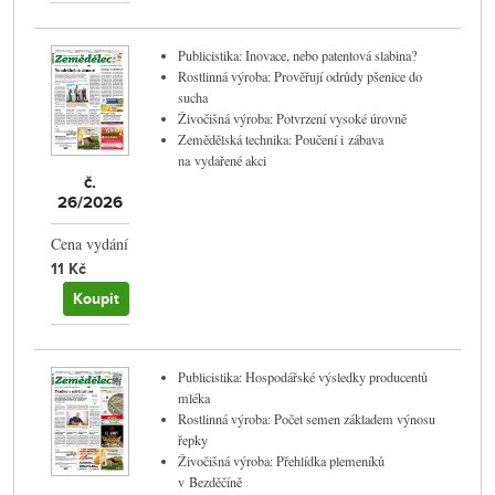
Publicistika: Inovace, nebo patentová slabina?
Rostlinná výroba: Prověřují odrůdy pšenice do
sucha
Živočišná výroba: Potvrzení vysoké úrovně
Zemědělská technika: Poučení i zábava
na vydařené akci
č.
26/2026
Cena vydání
11 Kč
Koupit
Publicistika: Hospodářské výsledky producentů
mléka
Rostlinná výroba: Počet semen základem výnosu
řepky
Živočišná výroba: Přehlídka plemeníků
v Bezděčíně