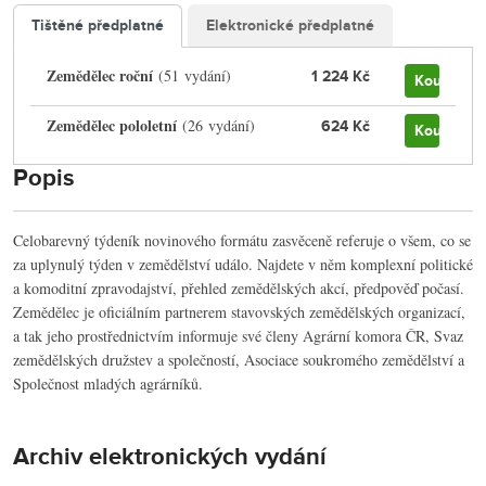
Tištěné předplatné
Elektronické předplatné
Zemědělec roční
(51 vydání)
1 224 Kč
Koupit
Zemědělec pololetní
(26 vydání)
624 Kč
Koupit
Popis
Celobarevný týdeník novinového formátu zasvěceně referuje o všem, co se
za uplynulý týden v zemědělství událo. Najdete v něm komplexní politické
a komoditní zpravodajství, přehled zemědělských akcí, předpověď počasí.
Zemědělec je oficiálním partnerem stavovských zemědělských organizací,
a tak jeho prostřednictvím informuje své členy Agrární komora ČR, Svaz
zemědělských družstev a společností, Asociace soukromého zemědělství a
Společnost mladých agrárníků.
Archiv elektronických vydání