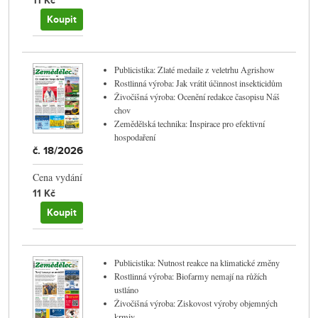
11 Kč
Koupit
Publicistika: Zlaté medaile z veletrhu Agrishow
Rostlinná výroba: Jak vrátit účinnost insekticidům
Živočišná výroba: Ocenění redakce časopisu Náš
chov
Zemědělská technika: Inspirace pro efektivní
hospodaření
č. 18/2026
Cena vydání
11 Kč
Koupit
Publicistika: Nutnost reakce na klimatické změny
Rostlinná výroba: Biofarmy nemají na růžích
ustláno
Živočišná výroba: Ziskovost výroby objemných
krmiv