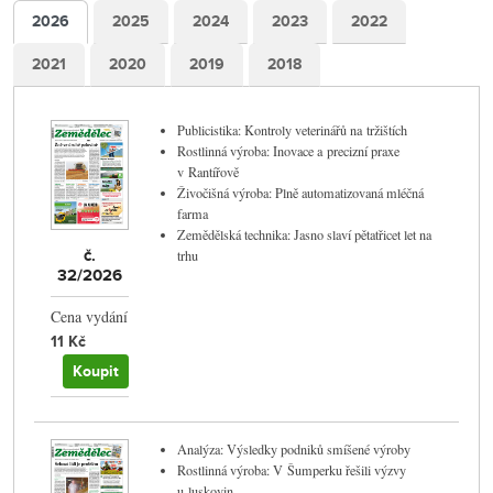
2026
2025
2024
2023
2022
2021
2020
2019
2018
Publicistika: Kontroly veterinářů na tržištích
Rostlinná výroba: Inovace a precizní praxe
v Rantířově
Živočišná výroba: Plně automatizovaná mléčná
farma
Zemědělská technika: Jasno slaví pětatřicet let na
č.
trhu
32/2026
Cena vydání
11 Kč
Koupit
Analýza: Výsledky podniků smíšené výroby
Rostlinná výroba: V Šumperku řešili výzvy
u luskovin