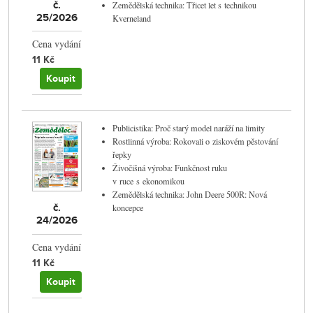
č.
Zemědělská technika: Třicet let s technikou
25/2026
Kverneland
Cena vydání
11 Kč
Koupit
Publicistika: Proč starý model naráží na limity
Rostlinná výroba: Rokovali o ziskovém pěstování
řepky
Živočišná výroba: Funkčnost ruku
v ruce s ekonomikou
Zemědělská technika: John Deere 500R: Nová
č.
koncepce
24/2026
Cena vydání
11 Kč
Koupit