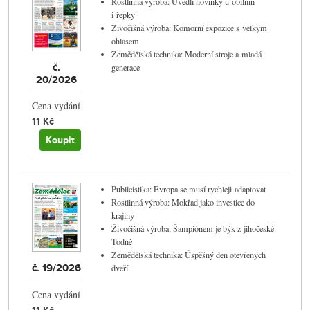
Rostlinná výroba: Uvedli novinky u obilnin
i řepky
Živočišná výroba: Komorní expozice s velkým
ohlasem
Zemědělská technika: Moderní stroje a mladá
č.
generace
20/2026
Cena vydání
11 Kč
Koupit
Publicistika: Evropa se musí rychleji adaptovat
Rostlinná výroba: Mokřad jako investice do
krajiny
Živočišná výroba: Šampiónem je býk z jihočeské
Todně
Zemědělská technika: Úspěšný den otevřených
č. 19/2026
dveří
Cena vydání