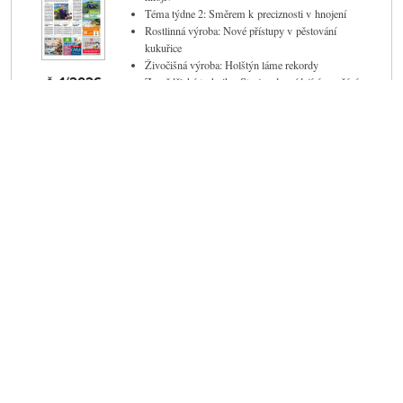
Téma týdne 2: Směrem k preciznosti v hnojení
Rostlinná výroba: Nové přístupy v pěstování
kukuřice
Živočišná výroba: Holštýn láme rekordy
č. 1/2026
Zemědělská technika: Stroje odpovídající na přání
praxe
Cena vydání
11 Kč
Koupit
Pro čtenáře
Pro autory
Obchodní podmínky
Pokyny pro autory
Předplatné
Redakční rady
Dárkové certifikáty
Formulář pro oponenty