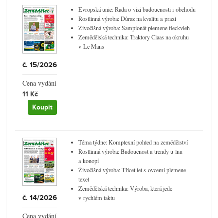
Evropská unie: Rada o vizi budoucnosti i obchodu
Rostlinná výroba: Důraz na kvalitu a praxi
Živočišná výroba: Šampionát plemene fleckvieh
Zemědělská technika: Traktory Claas na okruhu
v Le Mans
č. 15/2026
Cena vydání
11 Kč
Koupit
Téma týdne: Komplexní pohled na zemědělství
Rostlinná výroba: Budoucnost a trendy u lnu
a konopí
Živočišná výroba: Třicet let s ovcemi plemene
texel
Zemědělská technika: Výroba, která jede
č. 14/2026
v rychlém taktu
Cena vydání