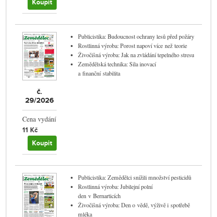
Koupit
Publicistika: Budoucnost ochrany lesů před požáry
Rostlinná výroba: Porost napoví více než teorie
Živočišná výroba: Jak na zvládání tepelného stresu
Zemědělská technika: Síla inovací
a finanční stabilita
č.
29/2026
Cena vydání
11 Kč
Koupit
Publicistika: Zemědělci snížili množství pesticidů
Rostlinná výroba: Jubilejní polní
den v Bernarticích
Živočišná výroba: Den o vědě, výživě i spotřebě
mléka