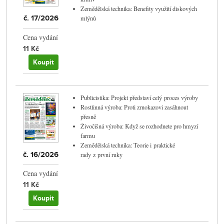
Zemědělská technika: Benefity využití diskových
č. 17/2026
mlýnů
Cena vydání
11 Kč
Koupit
Publicistika: Projekt představí celý proces výroby
Rostlinná výroba: Proti zrnokazovi zasáhnout
přesně
Živočišná výroba: Když se rozhodnete pro hmyzí
farmu
Zemědělská technika: Teorie i praktické
č. 16/2026
rady z první ruky
Cena vydání
11 Kč
Koupit